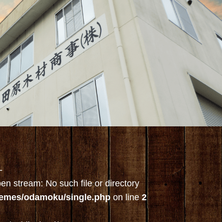
-
n stream: No such file or directory
hemes/odamoku/single.php
on line
2