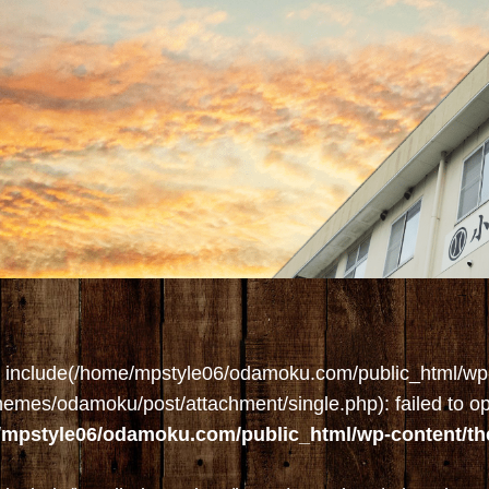
: include(/home/mpstyle06/odamoku.com/public_html/wp
hemes/odamoku/post/attachment/single.php): failed to ope
/mpstyle06/odamoku.com/public_html/wp-content/t