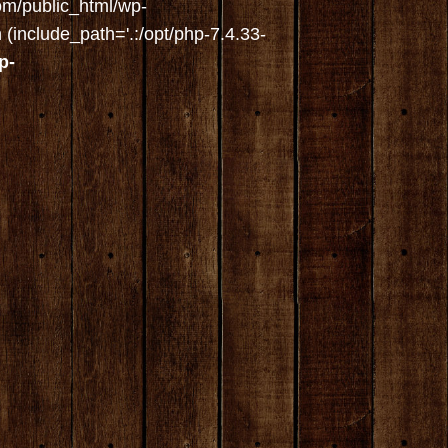
om/public_html/wp-
(include_path='.:/opt/php-7.4.33-
p-