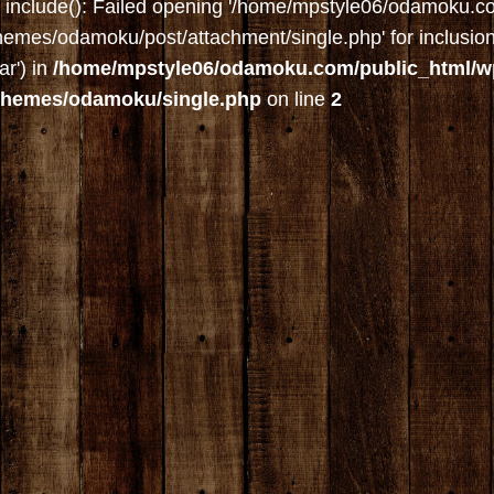
: include(): Failed opening '/home/mpstyle06/odamoku.c
hemes/odamoku/post/attachment/single.php' for inclusion 
ar') in
/home/mpstyle06/odamoku.com/public_html/w
themes/odamoku/single.php
on line
2