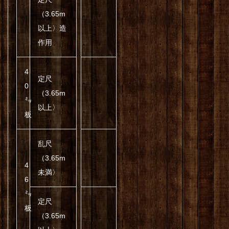
（3.65m
以上〉造
作用
4
定尺
0
（3.65m
㍉
以上〉
板
乱尺
（3.65m
4
未満〉
6
㍉
定尺
板
（3.65m