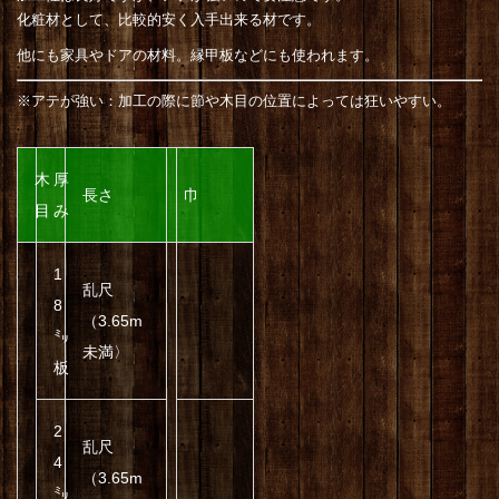
化粧材として、比較的安く入手出来る材です。
他にも家具やドアの材料。縁甲板などにも使われます。
※アテが強い：加工の際に節や木目の位置によっては狂いやすい。
木
厚
長さ
巾
目
み
1
乱尺
8
（3.65m
㍉
未満〉
板
2
乱尺
4
（3.65m
㍉