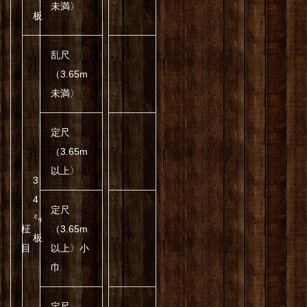
未満〉
板
乱尺
（3.65m
未満〉
定尺
（3.65m
以上〉
3
4
定尺
㍉
柾
（3.65m
板
目
以上〉小
巾
定尺