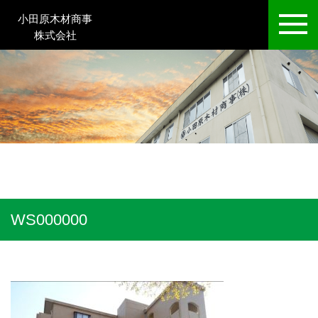
小田原木材商事
株式会社
WS000000
HOME
>
ベルドミール小田原空室状況
>
WS000000